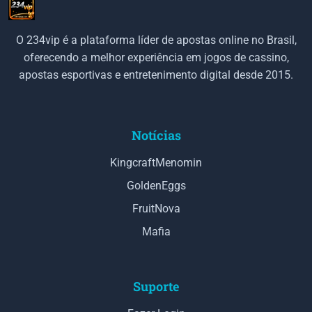
O 234vip é a plataforma líder de apostas online no Brasil,
oferecendo a melhor experiência em jogos de cassino,
apostas esportivas e entretenimento digital desde 2015.
Notícias
KingcraftMenomin
GoldenEggs
FruitNova
Mafia
Suporte