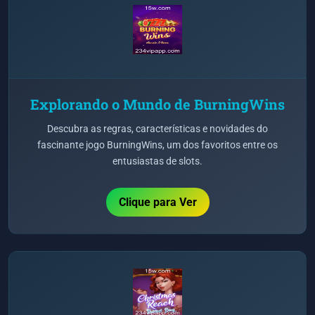
Explorando o Mundo de BurningWins
Descubra as regras, características e novidades do
fascinante jogo BurningWins, um dos favoritos entre os
entusiastas de slots.
Clique para Ver