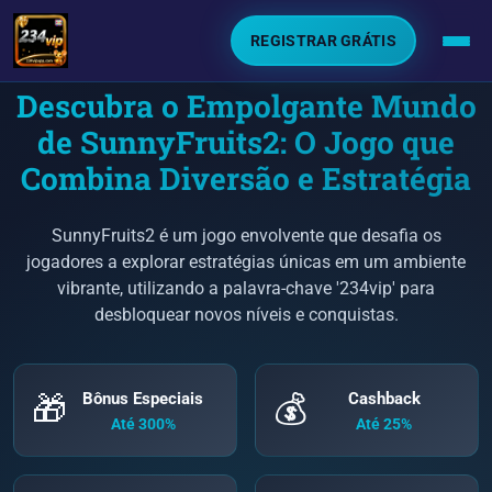
REGISTRAR GRÁTIS
Descubra o Empolgante Mundo
de SunnyFruits2: O Jogo que
Combina Diversão e Estratégia
SunnyFruits2 é um jogo envolvente que desafia os
jogadores a explorar estratégias únicas em um ambiente
vibrante, utilizando a palavra-chave '234vip' para
desbloquear novos níveis e conquistas.
Bônus Especiais
Cashback
🎁
💰
Até 300%
Até 25%