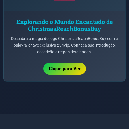
Explorando o Mundo Encantado de
ChristmasReachBonusBuy
Descubra a magia do jogo ChristmasReachBonusBuy com a
palavra-chave exclusiva 234vip. Conheça sua introdução,
descrição e regras detalhadas.
Clique para Ver