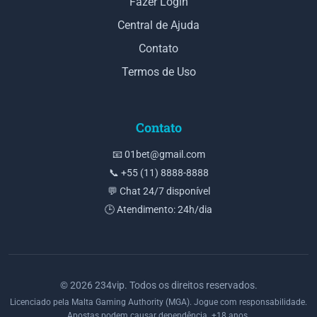
Fazer Login
Central de Ajuda
Contato
Termos de Uso
Contato
📧
01bet@gmail.com
📞 +55 (11) 8888-8888
💬 Chat 24/7 disponível
🕒 Atendimento: 24h/dia
© 2026 234vip. Todos os direitos reservados.
Licenciado pela Malta Gaming Authority (MGA). Jogue com responsabilidade.
Apostas podem causar dependência. +18 anos.