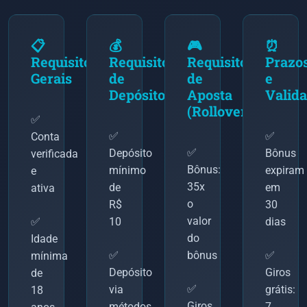
📋
💰
🎮
⏰
Requisitos
Requisitos
Requisitos
Prazo
Gerais
de
de
e
Depósito
Aposta
Valid
(Rollover)
✅
✅
✅
Conta
✅
Depósito
Bônus
verificada
Bônus:
mínimo
expiram
e
35x
de
em
ativa
o
R$
30
valor
✅
10
dias
do
Idade
✅
bônus
✅
mínima
Depósito
Giros
de
✅
via
grátis:
18
Giros
métodos
7