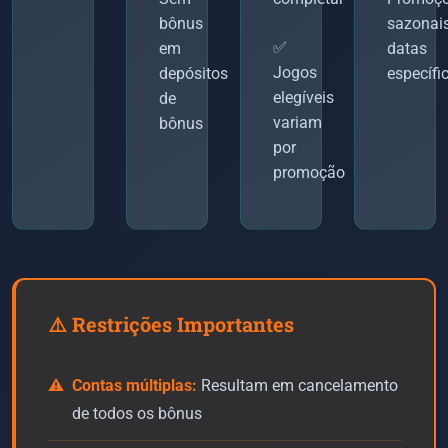
bônus
sazonais
✅
em
datas
Jogos
depósitos
específi
elegíveis
de
variam
bônus
por
promoção
⚠️ Restrições Importantes
Contas múltiplas:
Resultam em cancelamento
de todos os bônus