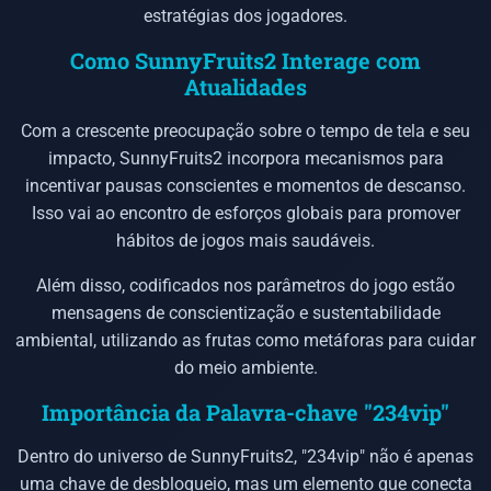
estratégias dos jogadores.
Como SunnyFruits2 Interage com
Atualidades
Com a crescente preocupação sobre o tempo de tela e seu
impacto, SunnyFruits2 incorpora mecanismos para
incentivar pausas conscientes e momentos de descanso.
Isso vai ao encontro de esforços globais para promover
hábitos de jogos mais saudáveis.
Além disso, codificados nos parâmetros do jogo estão
mensagens de conscientização e sustentabilidade
ambiental, utilizando as frutas como metáforas para cuidar
do meio ambiente.
Importância da Palavra-chave "234vip"
Dentro do universo de SunnyFruits2, "234vip" não é apenas
uma chave de desbloqueio, mas um elemento que conecta