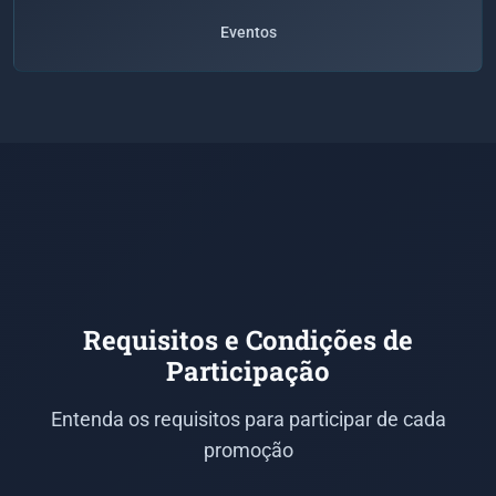
Eventos
Requisitos e Condições de
Participação
Entenda os requisitos para participar de cada
promoção