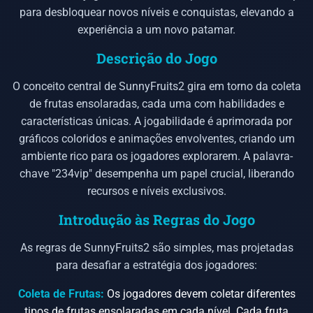
para desbloquear novos níveis e conquistas, elevando a
experiência a um novo patamar.
Descrição do Jogo
O conceito central de SunnyFruits2 gira em torno da coleta
de frutas ensolaradas, cada uma com habilidades e
características únicas. A jogabilidade é aprimorada por
gráficos coloridos e animações envolventes, criando um
ambiente rico para os jogadores explorarem. A palavra-
chave "234vip" desempenha um papel crucial, liberando
recursos e níveis exclusivos.
Introdução às Regras do Jogo
As regras de SunnyFruits2 são simples, mas projetadas
para desafiar a estratégia dos jogadores:
Coleta de Frutas:
Os jogadores devem coletar diferentes
tipos de frutas ensolaradas em cada nível. Cada fruta