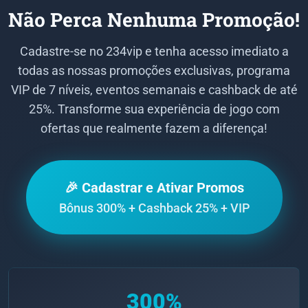
Não Perca Nenhuma Promoção!
Cadastre-se no 234vip e tenha acesso imediato a
todas as nossas promoções exclusivas, programa
VIP de 7 níveis, eventos semanais e cashback de até
25%. Transforme sua experiência de jogo com
ofertas que realmente fazem a diferença!
🎉 Cadastrar e Ativar Promos
Bônus 300% + Cashback 25% + VIP
300%