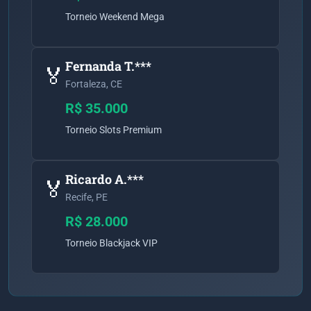
Torneio Weekend Mega
Fernanda T.***
🏅
Fortaleza, CE
R$ 35.000
Torneio Slots Premium
Ricardo A.***
🏅
Recife, PE
R$ 28.000
Torneio Blackjack VIP