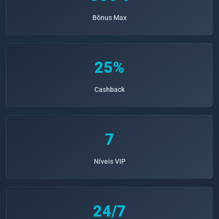
Bônus Max
25%
Cashback
7
Níveis VIP
24/7