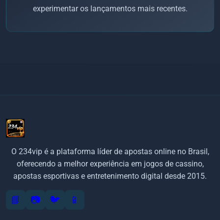
experimentar os lançamentos mais recentes.
O 234vip é a plataforma líder de apostas online no Brasil,
oferecendo a melhor experiência em jogos de cassino,
apostas esportivas e entretenimento digital desde 2015.
📘
📷
🐦
📱