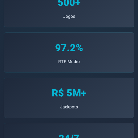
500+
Jogos
97.2%
RTP Médio
R$ 5M+
Jackpots