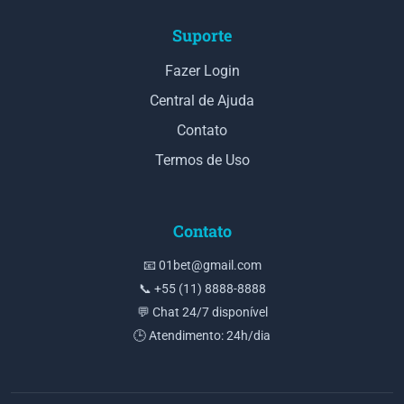
Suporte
Fazer Login
Central de Ajuda
Contato
Termos de Uso
Contato
📧
01bet@gmail.com
📞 +55 (11) 8888-8888
💬 Chat 24/7 disponível
🕒 Atendimento: 24h/dia