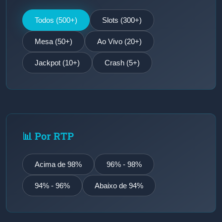
Todos (500+)
Slots (300+)
Mesa (50+)
Ao Vivo (20+)
Jackpot (10+)
Crash (5+)
📊 Por RTP
Acima de 98%
96% - 98%
94% - 96%
Abaixo de 94%