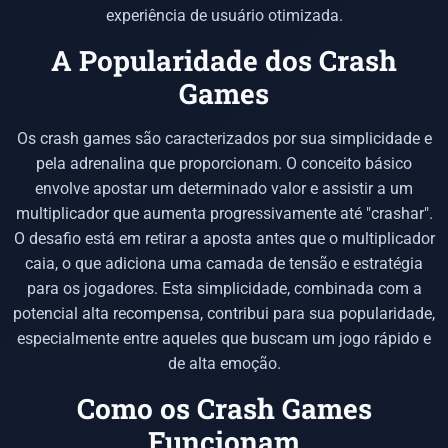
experiência de usuário otimizada.
A Popularidade dos Crash
Games
Os crash games são caracterizados por sua simplicidade e
pela adrenalina que proporcionam. O conceito básico
envolve apostar um determinado valor e assistir a um
multiplicador que aumenta progressivamente até "crashar".
O desafio está em retirar a aposta antes que o multiplicador
caia, o que adiciona uma camada de tensão e estratégia
para os jogadores. Esta simplicidade, combinada com a
potencial alta recompensa, contribui para sua popularidade,
especialmente entre aqueles que buscam um jogo rápido e
de alta emoção.
Como os Crash Games
Funcionam