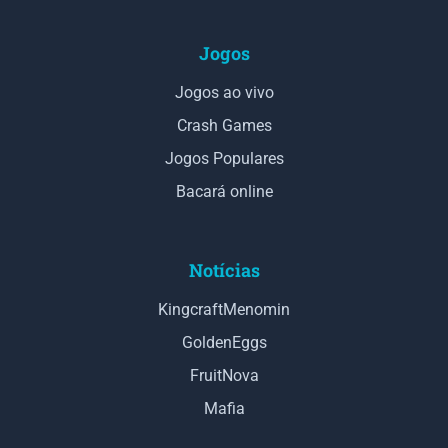
Jogos
Jogos ao vivo
Crash Games
Jogos Populares
Bacará online
Notícias
KingcraftMenomin
GoldenEggs
FruitNova
Mafia