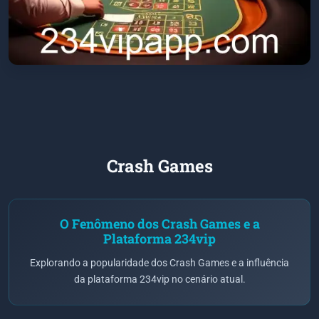
Crash Games
O Fenômeno dos Crash Games e a
Plataforma 234vip
Explorando a popularidade dos Crash Games e a influência
da plataforma 234vip no cenário atual.