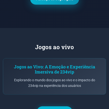
Jogos ao vivo
Jogos ao Vivo: A Emoção e Experiência
Imersiva de 234vip
Explorando o mundo dos jogos ao vivo e o impacto do
234vip na experiência dos usuários