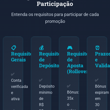
Participação
Entenda os requisitos para participar de cada
promoção
📋
💰
🎮
⏰
Requisitos
Requisitos
Requisitos
Prazo
Gerais
de
de
e
Depósito
Aposta
Valid
(Rollover)
✅
✅
✅
Conta
✅
Depósito
Bônus
verificada
Bônus:
mínimo
expiram
e
35x
de
em
ativa
o
R$
30