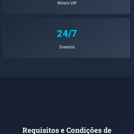
Níveis VIP
24/7
Eventos
Requisitos e Condições de