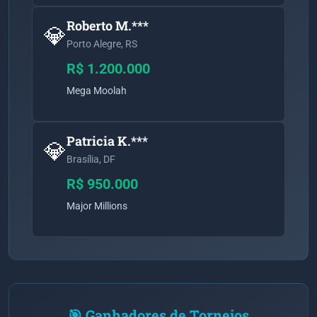
Roberto M.***
💎
Porto Alegre, RS
R$ 1.200.000
Mega Moolah
Patricia K.***
💎
Brasília, DF
R$ 950.000
Major Millions
🎯 Ganhadores de Torneios