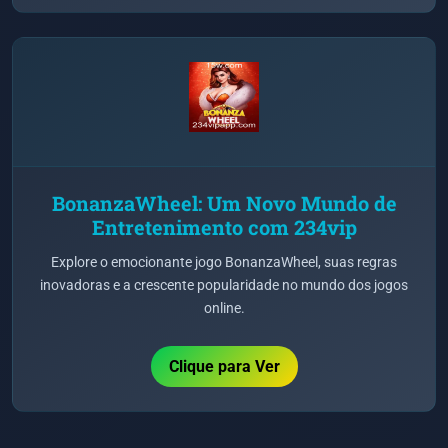
BonanzaWheel: Um Novo Mundo de
Entretenimento com 234vip
Explore o emocionante jogo BonanzaWheel, suas regras
inovadoras e a crescente popularidade no mundo dos jogos
online.
Clique para Ver