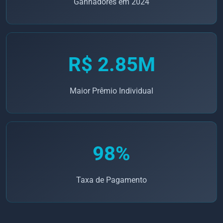
Ganhadores em 2024
R$ 2.85M
Maior Prêmio Individual
98%
Taxa de Pagamento