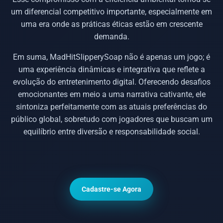
um diferencial competitivo importante, especialmente em
uma era onde as práticas éticas estão em crescente
demanda.
Em suma, MadHitSlipperySoap não é apenas um jogo; é
uma experiência dinâmicas e integrativa que reflete a
evolução do entretenimento digital. Oferecendo desafios
emocionantes em meio a uma narrativa cativante, ele
sintoniza perfeitamente com as atuais preferências do
público global, sobretudo com jogadores que buscam um
equilíbrio entre diversão e responsabilidade social.
Cadastre-se Agora