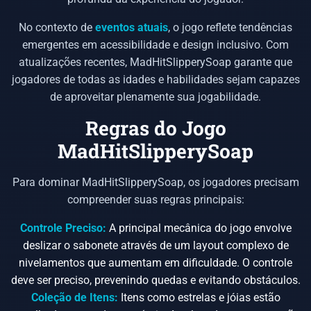
No contexto de
eventos atuais
, o jogo reflete tendências
emergentes em acessibilidade e design inclusivo. Com
atualizações recentes, MadHitSlipperySoap garante que
jogadores de todas as idades e habilidades sejam capazes
de aproveitar plenamente sua jogabilidade.
Regras do Jogo
MadHitSlipperySoap
Para dominar MadHitSlipperySoap, os jogadores precisam
compreender suas regras principais:
Controle Preciso:
A principal mecânica do jogo envolve
deslizar o sabonete através de um layout complexo de
nivelamentos que aumentam em dificuldade. O controle
deve ser preciso, prevenindo quedas e evitando obstáculos.
Coleção de Itens:
Itens como estrelas e jóias estão