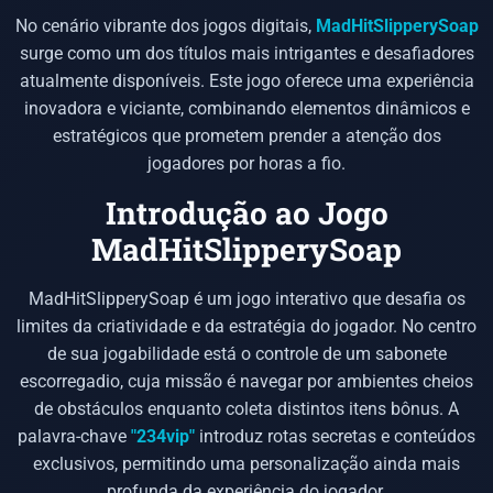
No cenário vibrante dos jogos digitais,
MadHitSlipperySoap
surge como um dos títulos mais intrigantes e desafiadores
atualmente disponíveis. Este jogo oferece uma experiência
inovadora e viciante, combinando elementos dinâmicos e
estratégicos que prometem prender a atenção dos
jogadores por horas a fio.
Introdução ao Jogo
MadHitSlipperySoap
MadHitSlipperySoap é um jogo interativo que desafia os
limites da criatividade e da estratégia do jogador. No centro
de sua jogabilidade está o controle de um sabonete
escorregadio, cuja missão é navegar por ambientes cheios
de obstáculos enquanto coleta distintos itens bônus. A
palavra-chave
"234vip"
introduz rotas secretas e conteúdos
exclusivos, permitindo uma personalização ainda mais
profunda da experiência do jogador.