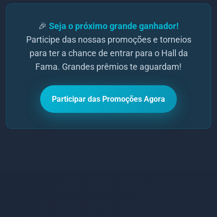
🎉
Seja o próximo grande ganhador!
Participe das nossas promoções e torneios
para ter a chance de entrar para o Hall da
Fama. Grandes prêmios te aguardam!
Participar das Promoções Agora