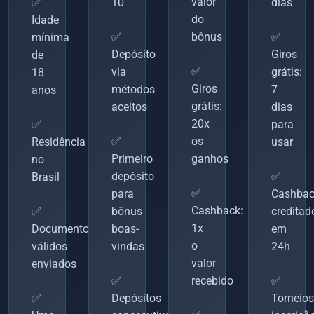
valor
✅
10
dias
do
Idade
✅
bônus
✅
mínima
Depósito
Giros
de
✅
via
grátis:
18
Giros
métodos
7
anos
grátis:
aceitos
dias
20x
✅
para
✅
os
Residência
usar
Primeiro
ganhos
no
depósito
✅
Brasil
✅
para
Cashbac
Cashback:
✅
bônus
creditad
1x
Documentos
boas-
em
o
válidos
vindas
24h
valor
enviados
✅
recebido
✅
✅
Depósitos
Torneios