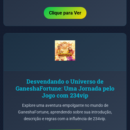
Clique para Ver
Desvendando o Universo de
GaneshaFortune: Uma Jornada pelo
Jogo com 234vip
Explore uma aventura empolgante no mundo de
GaneshaFortune, aprendendo sobre sua introdução,
descrição e regras com a influência de 234vip.