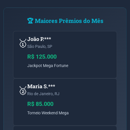
🏆 Maiores Prêmios do Mês
João P.***
🥇
São Paulo, SP
R$ 125.000
Jackpot Mega Fortune
Maria S.***
🥈
Rio de Janeiro, RJ
R$ 85.000
Torneio Weekend Mega