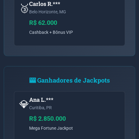
Carlos R.***
🥉
Belo Horizonte, MG
R$ 62.000
Cashback + Bônus VIP
🎰 Ganhadores de Jackpots
Ana L.***
💎
Curitiba, PR
R$ 2.850.000
Mega Fortune Jackpot