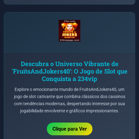
Descubra o Universo Vibrante de
'FruitsAndJokers40': O Jogo de Slot que
Conquista a 234vip
Explore o emocionante mundo de FruitsAndJokers40, um
jogo de slot cativante que combina clássicos dos cassinos
com tendências modernas, despertando interesse por sua
jogabilidade envolvente e gráficos impressionantes.
Clique para Ver