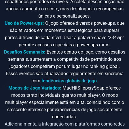
espalhados por todos os níveis. A coleta dessas peças não
apenas aumenta o escore, mas desbloqueia recompensas
únicas e personalizações.
Uso de Power-ups:
O jogo oferece diversos power-ups, que
são ativados em momentos estratégicos para superar
partes difíceis de cada nível. Usar a palavra-chave "234vip"
permite acessos especiais a power-ups raros.
Desafios Semanais:
Eventos dentro do jogo, como desafios
semanais, aumentam a competitividade permitindo aos
jogadores competirem por um lugar no ranking global.
Esses eventos são atualizados regularmente em sincronia
com
tendências globais de jogo
.
Modos de Jogo Variados:
MadHitSlipperySoap oferece
modos tanto individuais quanto multiplayer. O modo
multiplayer especialmente está em alta, coincidindo com o
crescente interesse por experiências de jogo socialmente
conectadas.
Adicionalmente, a integração com plataformas como redes