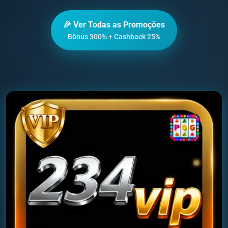
🎉 Ver Todas as Promoções
Bônus 300% + Cashback 25%