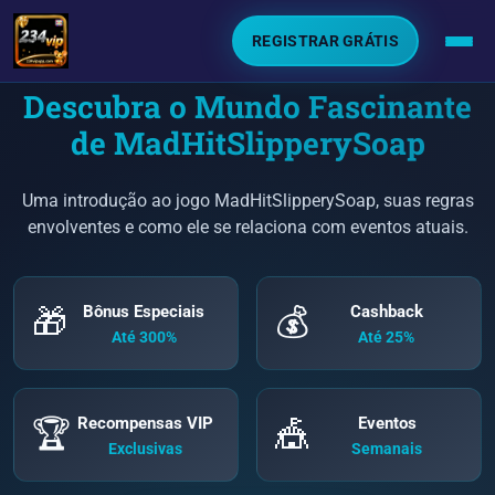
REGISTRAR GRÁTIS
Descubra o Mundo Fascinante
de MadHitSlipperySoap
Uma introdução ao jogo MadHitSlipperySoap, suas regras
envolventes e como ele se relaciona com eventos atuais.
Bônus Especiais
Cashback
🎁
💰
Até 300%
Até 25%
Recompensas VIP
Eventos
🏆
🎪
Exclusivas
Semanais