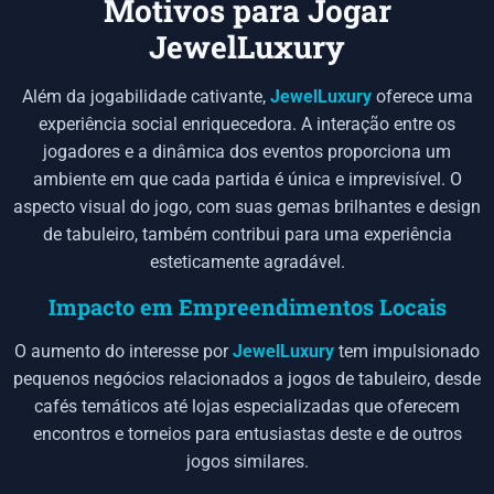
Motivos para Jogar
JewelLuxury
Além da jogabilidade cativante,
JewelLuxury
oferece uma
experiência social enriquecedora. A interação entre os
jogadores e a dinâmica dos eventos proporciona um
ambiente em que cada partida é única e imprevisível. O
aspecto visual do jogo, com suas gemas brilhantes e design
de tabuleiro, também contribui para uma experiência
esteticamente agradável.
Impacto em Empreendimentos Locais
O aumento do interesse por
JewelLuxury
tem impulsionado
pequenos negócios relacionados a jogos de tabuleiro, desde
cafés temáticos até lojas especializadas que oferecem
encontros e torneios para entusiastas deste e de outros
jogos similares.