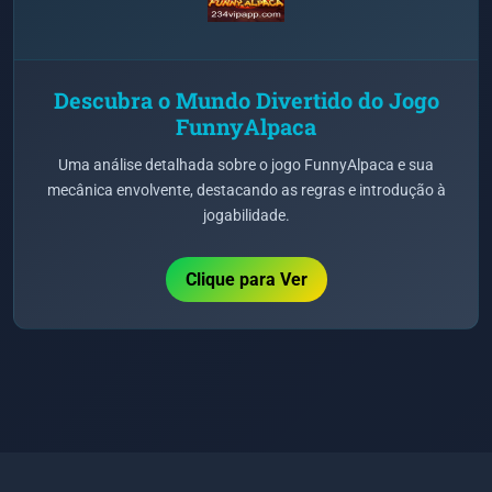
Descubra o Mundo Divertido do Jogo
FunnyAlpaca
Uma análise detalhada sobre o jogo FunnyAlpaca e sua
mecânica envolvente, destacando as regras e introdução à
jogabilidade.
Clique para Ver