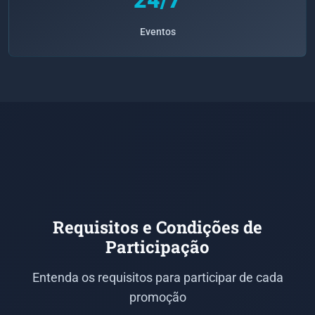
24/7
Eventos
Requisitos e Condições de
Participação
Entenda os requisitos para participar de cada
promoção