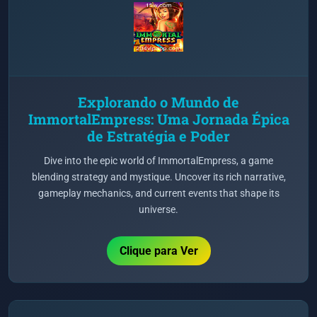
Explorando o Mundo de
ImmortalEmpress: Uma Jornada Épica
de Estratégia e Poder
Dive into the epic world of ImmortalEmpress, a game
blending strategy and mystique. Uncover its rich narrative,
gameplay mechanics, and current events that shape its
universe.
Clique para Ver