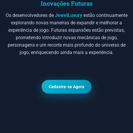
Inovações Futuras
Os desenvolvedores de
JewelLuxury
estão continuamente
explorando novas maneiras de expandir e melhorar a
experiência de jogo. Futuras expansões estão previstas,
prometendo introduzir novas mecânicas de jogo,
personagens e um recorte mais profundo do universo de
jogo, enriquecendo ainda mais a experiência.
Cadastre-se Agora