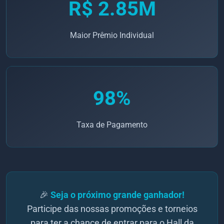
R$ 2.85M
Maior Prêmio Individual
98%
Taxa de Pagamento
🎉
Seja o próximo grande ganhador!
Participe das nossas promoções e torneios
para ter a chance de entrar para o Hall da