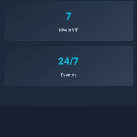
7
Níveis VIP
24/7
Eventos