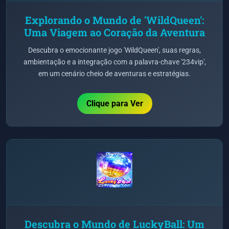
Explorando o Mundo de 'WildQueen':
Uma Viagem ao Coração da Aventura
Descubra o emocionante jogo 'WildQueen', suas regras,
ambientação e a integração com a palavra-chave '234vip',
em um cenário cheio de aventuras e estratégias.
Clique para Ver
Descubra o Mundo de LuckyBall: Um