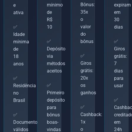
Bônus:
mínimo
expiram
e
35x
de
em
ativa
o
R$
30
valor
✅
10
dias
do
Idade
✅
bônus
✅
mínima
Depósito
Giros
de
✅
via
grátis:
18
Giros
métodos
7
anos
grátis:
aceitos
dias
20x
✅
para
✅
os
Residência
usar
Primeiro
ganhos
no
depósito
✅
Brasil
✅
para
Cashbac
Cashback:
✅
bônus
creditad
1x
Documentos
boas-
em
o
válidos
vindas
24h