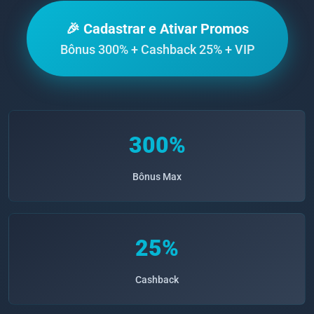
🎉 Cadastrar e Ativar Promos
Bônus 300% + Cashback 25% + VIP
300%
Bônus Max
25%
Cashback