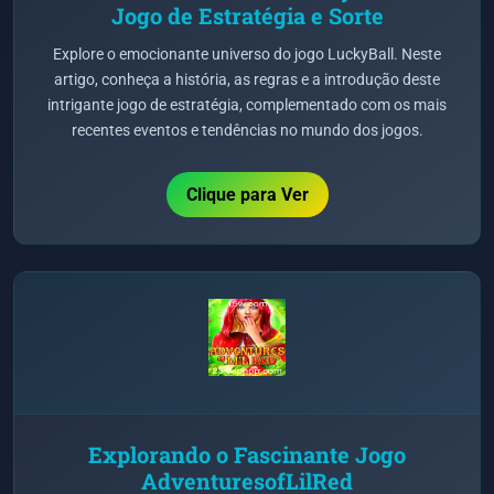
Jogo de Estratégia e Sorte
Explore o emocionante universo do jogo LuckyBall. Neste
artigo, conheça a história, as regras e a introdução deste
intrigante jogo de estratégia, complementado com os mais
recentes eventos e tendências no mundo dos jogos.
Clique para Ver
Explorando o Fascinante Jogo
AdventuresofLilRed