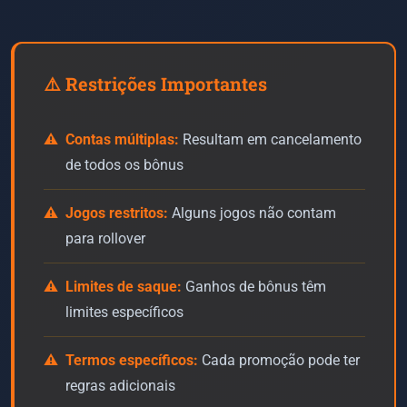
⚠️ Restrições Importantes
Contas múltiplas:
Resultam em cancelamento
de todos os bônus
Jogos restritos:
Alguns jogos não contam
para rollover
Limites de saque:
Ganhos de bônus têm
limites específicos
Termos específicos:
Cada promoção pode ter
regras adicionais