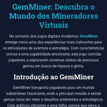
GemMiner: Descubra o
Mundo dos Mineradores
Virtuais
No universo dos jogos digitais modernos,
GemMiner
emerge como uma das experiências mais cativantes para
os entusiastas de aventura e estratégia. Com características
únicas e uma jogabilidade envolvente, este jogo convida
jogadores a explorarem cavernas cheias de preciosas
gemas em busca de riqueza e glória.
Introdução ao GemMiner
GemMiner transporta jogadores para um mundo
subterrâneo fascinante, onde a principal missão é extrair
gemas raras em meio a desafios ambientais e estratégicos.
Com gráficos vibrantes e uma trilha sonora que eleva a