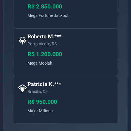
R$ 2.850.000
Mega Fortune Jackpot
Roberto M.***
💎
Porto Alegre, RS
R$ 1.200.000
Mega Moolah
Patricia K.***
💎
Brasília, DF
R$ 950.000
Major Millions