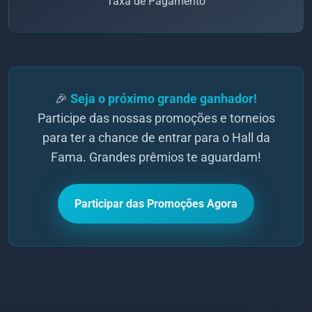
Taxa de Pagamento
🎉
Seja o próximo grande ganhador!
Participe das nossas promoções e torneios
para ter a chance de entrar para o Hall da
Fama. Grandes prêmios te aguardam!
Participar das Promoções Agora