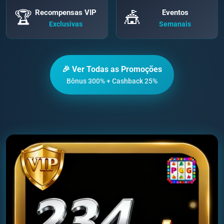
Recompensas VIP
Eventos
🏆
🎪
Exclusivas
Semanais
🎉 Ver Todas as Promoções
Bônus 300% + Cashback 25%