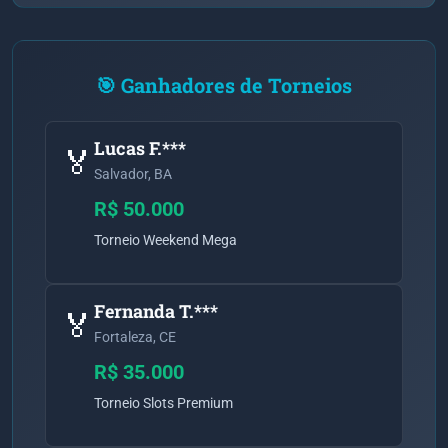
🎯 Ganhadores de Torneios
Lucas F.***
🏅
Salvador, BA
R$ 50.000
Torneio Weekend Mega
Fernanda T.***
🏅
Fortaleza, CE
R$ 35.000
Torneio Slots Premium