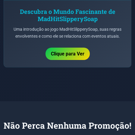
Descubra o Mundo Fascinante de
MadHitSlipperySoap
Uma introdução ao jogo MadHitSlipperySoap, suas regras
envolventes e como ele se relaciona com eventos atuais.
Clique para Ver
Não Perca Nenhuma Promoção!