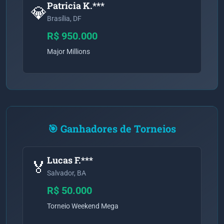
Patricia K.***
💎
Brasília, DF
R$ 950.000
Major Millions
🎯 Ganhadores de Torneios
Lucas F.***
🏅
Salvador, BA
R$ 50.000
Torneio Weekend Mega