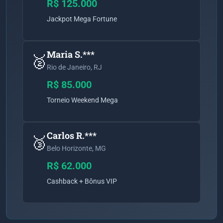
R$ 125.000
Jackpot Mega Fortune
Maria S.***
🥈
Rio de Janeiro, RJ
R$ 85.000
Torneio Weekend Mega
Carlos R.***
🥉
Belo Horizonte, MG
R$ 62.000
Cashback + Bônus VIP