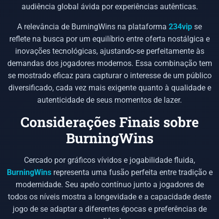
audiência global ávida por experiências autênticas.
A relevância de BurningWins na plataforma
234vip
se
reflete na busca por um equilíbrio entre oferta nostálgica e
inovações tecnológicas, ajustando-se perfeitamente às
demandas dos jogadores modernos. Essa combinação tem
se mostrado eficaz para capturar o interesse de um público
diversificado, cada vez mais exigente quanto à qualidade e
autenticidade de seus momentos de lazer.
Considerações Finais sobre
BurningWins
Cercado por gráficos vívidos e jogabilidade fluida,
BurningWins
representa uma fusão perfeita entre tradição e
modernidade. Seu apelo contínuo junto a jogadores de
todos os níveis mostra a longevidade e a capacidade deste
jogo de se adaptar a diferentes épocas e preferências de