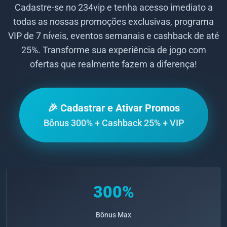
Cadastre-se no 234vip e tenha acesso imediato a
todas as nossas promoções exclusivas, programa
VIP de 7 níveis, eventos semanais e cashback de até
25%. Transforme sua experiência de jogo com
ofertas que realmente fazem a diferença!
🎉 Cadastrar e Ativar Promos
Bônus 300% + Cashback 25% + VIP
300%
Bônus Max