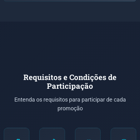
Requisitos e Condições de
Participação
Entenda os requisitos para participar de cada
promoção